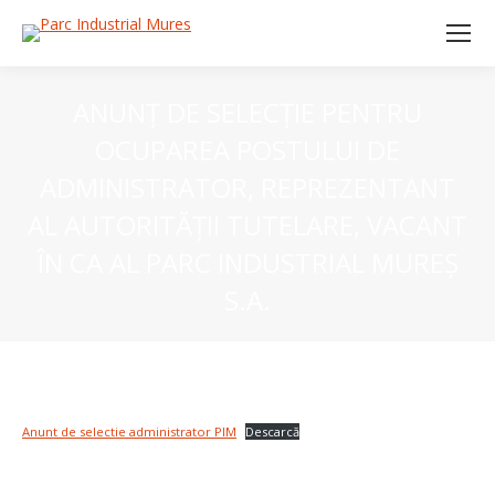
ANUNȚ DE SELECȚIE PENTRU
OCUPAREA POSTULUI DE
ADMINISTRATOR, REPREZENTANT
AL AUTORITĂȚII TUTELARE, VACANT
ÎN CA AL PARC INDUSTRIAL MUREȘ
S.A.
Anunt de selectie administrator PIM
Descarcă