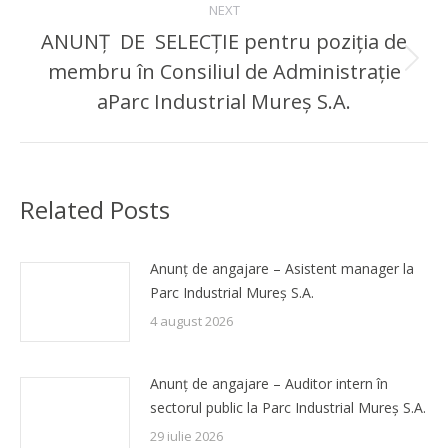
NEXT
ANUNȚ DE SELECŢIE pentru poziţia de
membru în Consiliul de Administrație
Next
post:
aParc Industrial Mureș S.A.
Related Posts
Anunț de angajare – Asistent manager la
Parc Industrial Mureș S.A.
4 august 2026
Anunț de angajare – Auditor intern în
sectorul public la Parc Industrial Mureș S.A.
29 iulie 2026