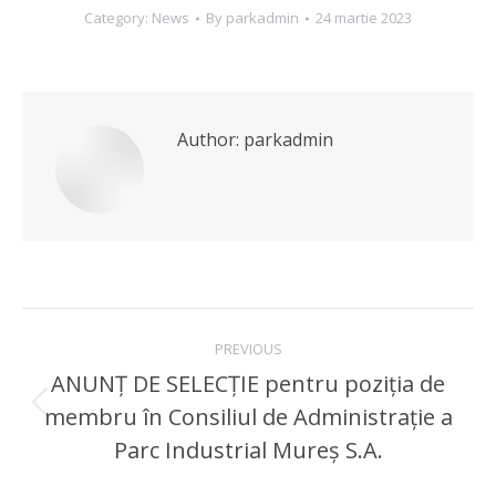
Category:
News
By
parkadmin
24 martie 2023
Author:
parkadmin
Post
PREVIOUS
navigation
ANUNȚ DE SELECŢIE pentru poziţia de
membru în Consiliul de Administrație a
Previous
post:
Parc Industrial Mureș S.A.