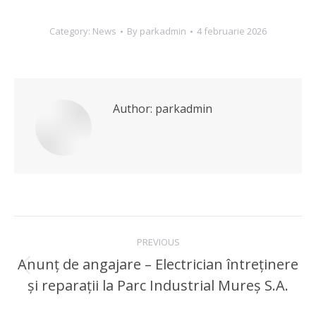
Category:
News
By
parkadmin
4 februarie 2026
Author:
parkadmin
Post
PREVIOUS
navigation
Anunț de angajare – Electrician întreținere
Previous
și reparații la Parc Industrial Mureș S.A.
post: