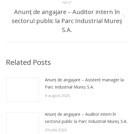
NEXT
Anunț de angajare – Auditor intern în
sectorul public la Parc Industrial Mureș
Next
post:
S.A.
Related Posts
Anunț de angajare – Asistent manager la
Parc Industrial Mureș S.A.
4 august 2026
Anunț de angajare – Auditor intern în
sectorul public la Parc Industrial Mureș S.A.
29 iulie 2026