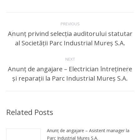
Post
PREVIOUS
navigation
Anunț privind selecția auditorului statutar
Previous
al Societății Parc Industrial Mureș S.A.
post:
NEXT
Anunț de angajare – Electrician întreținere
Next
și reparații la Parc Industrial Mureș S.A.
post:
Related Posts
Anunț de angajare – Asistent manager la
Parc Industrial Mureș S.A.